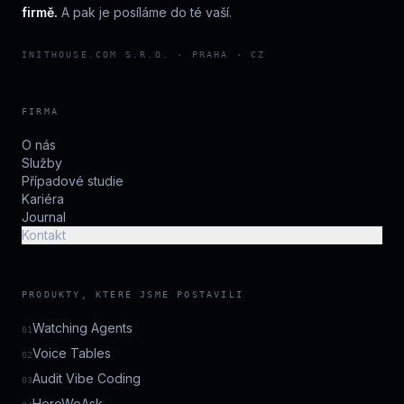
firmě.
A pak je posíláme do té vaší.
INITHOUSE.COM S.R.O. · PRAHA · CZ
FIRMA
O nás
Služby
Případové studie
Kariéra
Journal
Kontakt
PRODUKTY, KTERÉ JSME POSTAVILI
Watching Agents
01
Voice Tables
02
Audit Vibe Coding
03
HereWeAsk